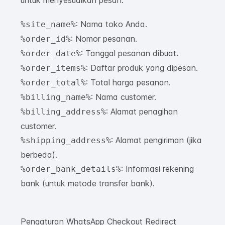
untuk menyesuaikan pesan:
: Nama toko Anda.
%site_name%
: Nomor pesanan.
%order_id%
: Tanggal pesanan dibuat.
%order_date%
: Daftar produk yang dipesan.
%order_items%
: Total harga pesanan.
%order_total%
: Nama customer.
%billing_name%
: Alamat penagihan
%billing_address%
customer.
: Alamat pengiriman (jika
%shipping_address%
berbeda).
: Informasi rekening
%order_bank_details%
bank (untuk metode transfer bank).
Pengaturan WhatsApp Checkout Redirect