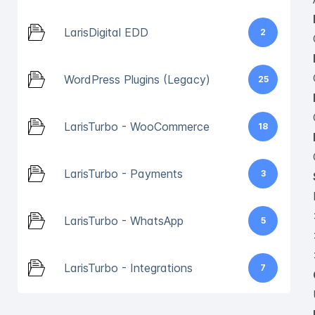
LarisDigital EDD
2
WordPress Plugins (Legacy)
25
LarisTurbo - WooCommerce
18
LarisTurbo - Payments
3
LarisTurbo - WhatsApp
5
LarisTurbo - Integrations
7