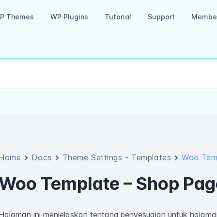
P Themes
WP Plugins
Tutorial
Support
Member
Home
Docs
Theme Settings - Templates
Woo Temp
Woo Template – Shop Pag
Halaman ini menjelaskan tentang penyesuaian untuk halam