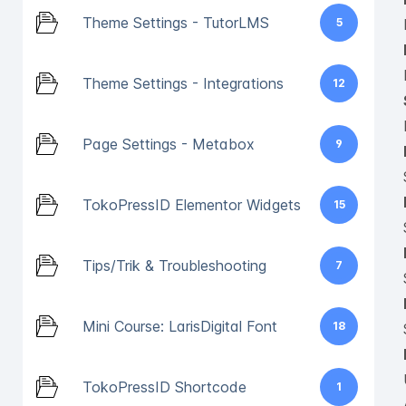
Theme Settings - TutorLMS
5
Theme Settings - Integrations
12
Page Settings - Metabox
9
TokoPressID Elementor Widgets
15
Tips/Trik & Troubleshooting
7
Mini Course: LarisDigital Font
18
TokoPressID Shortcode
1