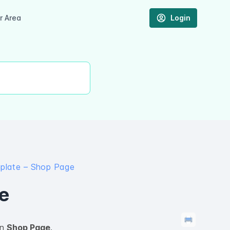
 Area
Login
late – Shop Page
e
an
Shop Page
.