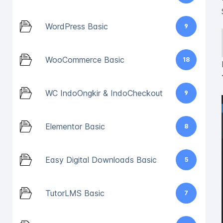
WordPress Basic
9
WooCommerce Basic
18
WC IndoOngkir & IndoCheckout
9
Elementor Basic
8
Easy Digital Downloads Basic
5
TutorLMS Basic
7