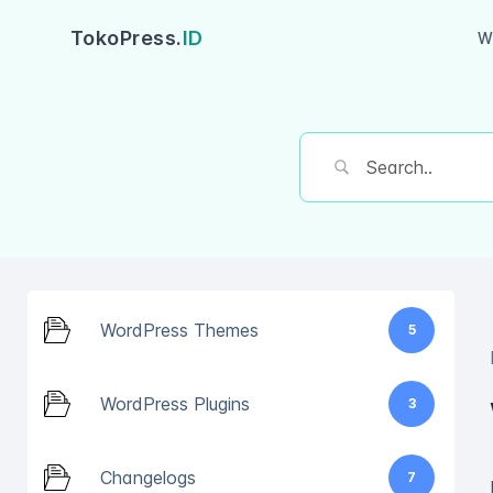
TokoPress.
ID
W
WordPress Themes
5
WordPress Plugins
3
Changelogs
7