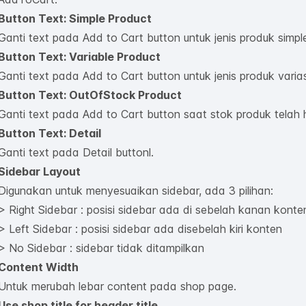
Button Text: Simple Product
Ganti text pada Add to Cart button untuk jenis produk simpl
Button Text: Variable Product
Ganti text pada Add to Cart button untuk jenis produk varias
Button Text: OutOfStock Product
Ganti text pada Add to Cart button saat stok produk telah 
Button Text: Detail
Ganti text pada Detail buttonl.
Sidebar Layout
Digunakan untuk menyesuaikan sidebar, ada 3 pilihan:
> Right Sidebar : posisi sidebar ada di sebelah kanan konte
> Left Sidebar : posisi sidebar ada disebelah kiri konten
> No Sidebar : sidebar tidak ditampilkan
Content Width
Untuk merubah lebar content pada shop page.
Use shop title for header title