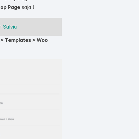
op Page
saja !
n
Salvia
 > Templates > Woo