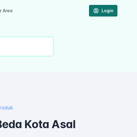
 Area
Login
Produk
 Beda Kota Asal