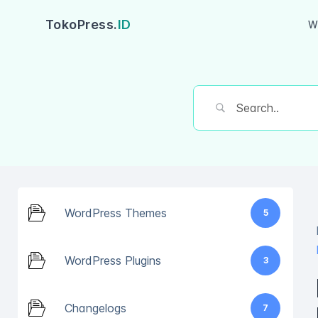
TokoPress.
ID
W
WordPress Themes
5
WordPress Plugins
3
Changelogs
7