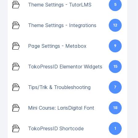
Theme Settings - TutorLMS
5
Theme Settings - Integrations
12
Page Settings - Metabox
9
TokoPressID Elementor Widgets
15
Tips/Trik & Troubleshooting
7
Mini Course: LarisDigital Font
18
TokoPressID Shortcode
1