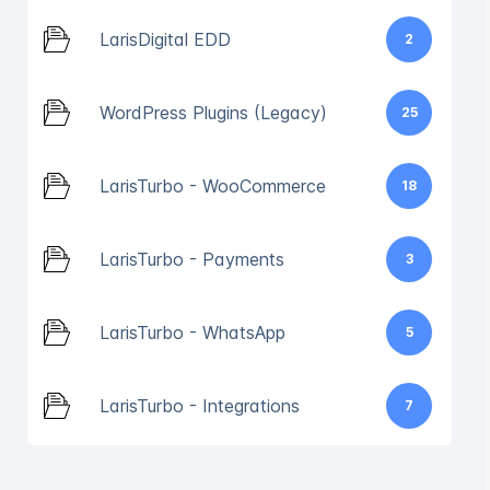
LarisDigital EDD
2
WordPress Plugins (Legacy)
25
LarisTurbo - WooCommerce
18
LarisTurbo - Payments
3
LarisTurbo - WhatsApp
5
LarisTurbo - Integrations
7