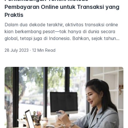
Pembayaran Online untuk Transaksi yang
Praktis
Dalam dua dekade terakhir, aktivitas transaksi online
kian berkembang pesat—tak hanya di dunia secara
global, tetapi juga di Indonesia. Bahkan, sejak tahun…
28 July 2023
·
12 Min Read