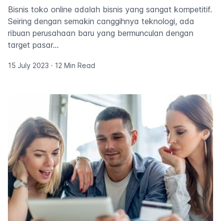
Bisnis toko online adalah bisnis yang sangat kompetitif.
Seiring dengan semakin canggihnya teknologi, ada
ribuan perusahaan baru yang bermunculan dengan
target pasar…
15 July 2023
·
12 Min Read