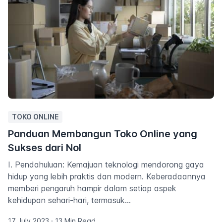
TOKO ONLINE
Panduan Membangun Toko Online yang
Sukses dari Nol
I. Pendahuluan: Kemajuan teknologi mendorong gaya
hidup yang lebih praktis dan modern. Keberadaannya
memberi pengaruh hampir dalam setiap aspek
kehidupan sehari-hari, termasuk…
17 July 2023
·
13 Min Read