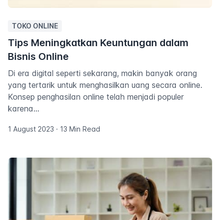
TOKO ONLINE
Tips Meningkatkan Keuntungan dalam
Bisnis Online
Di era digital seperti sekarang, makin banyak orang
yang tertarik untuk menghasilkan uang secara online.
Konsep penghasilan online telah menjadi populer
karena…
1 August 2023
·
13 Min Read