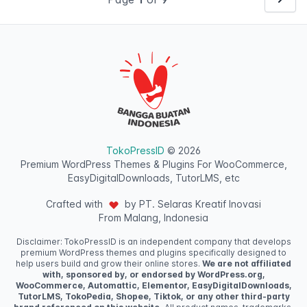
TokoPressID
© 2026
Premium WordPress Themes & Plugins For WooCommerce,
EasyDigitalDownloads, TutorLMS, etc
Crafted with
by PT. Selaras Kreatif Inovasi
From Malang, Indonesia
Disclaimer: TokoPressID is an independent company that develops
premium WordPress themes and plugins specifically designed to
help users build and grow their online stores.
We are not affiliated
with, sponsored by, or endorsed by WordPress.org,
WooCommerce, Automattic, Elementor, EasyDigitalDownloads,
TutorLMS, TokoPedia, Shopee, Tiktok, or any other third-party